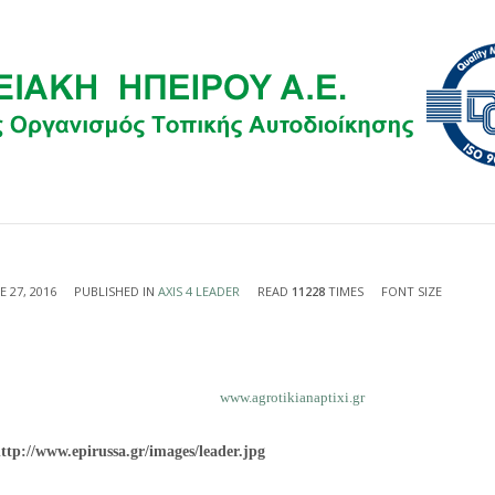
E 27, 2016
PUBLISHED IN
AXIS 4 LEADER
READ
11228
TIMES
FONT SIZE
www.agrotikianaptixi.gr