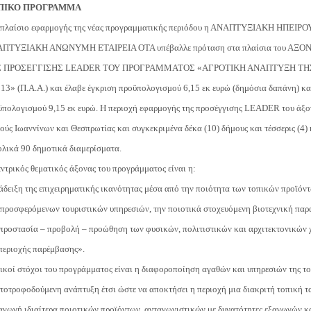
ΠΙΚΟ ΠΡΟΓΡΑΜΜΑ
 πλαίσιο εφαρμογής της νέας προγραμματικής περιόδου η ΑΝΑΠΤΥΞΙΑΚΗ ΗΠΕΙΡΟΥ
ΠΤΥΞΙΑΚΗ ΑΝΩΝΥΜΗ ΕΤΑΙΡΕΙΑ ΟΤΑ υπέβαλλε πρόταση στα πλαίσια του ΑΞ
 ΠΡΟΣΕΓΓΙΣΗΣ LEADER ΤΟΥ ΠΡΟΓΡΑΜΜΑΤΟΣ «ΑΓΡΟΤΙΚΗ ΑΝΑΠΤΥΞΗ ΤΗ
13» (Π.Α.Α.) και έλαβε έγκριση προϋπολογισμού 6,15 εκ ευρώ (δημόσια δαπάνη) κα
ϋπολογισμού 9,15 εκ ευρώ. Η περιοχή εφαρμογής της προσέγγισης LEADER του άξο
ύς Ιωαννίνων και Θεσπρωτίας και συγκεκριμένα δέκα (10) δήμους και τέσσερις (4) 
ολικά 90 δημοτικά διαμερίσματα.
ντρικός θεματικός άξονας του προγράμματος είναι η:
δειξη της επιχειρηματικής ικανότητας μέσα από την ποιότητα των τοπικών προϊόντ
 προσφερόμενων τουριστικών υπηρεσιών, την ποιοτικά στοχευόμενη βιοτεχνική πα
 προστασία – προβολή – προώθηση των φυσικών, πολιτιστικών και αρχιτεκτονικών
 περιοχής παρέμβασης».
ικοί στόχοι του προγράμματος είναι η διαφοροποίηση αγαθών και υπηρεσιών της το
τοτροφοδούμενη ανάπτυξη έτσι ώστε να αποκτήσει η περιοχή μια διακριτή τοπική τ
αγωγή ιδιαίτερα ποιοτικών προϊόντων, ανταγωνιστικών με δυνατότητες εξαγωγών κα