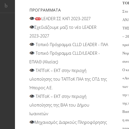
ΤΟ
ΠΡΟΓΡΑΜΜΑΤΑ
Στο
LEADER ΣΣ ΚΑΠ 2023-2027
ΑΝΑ
Σχεδιάζουμε μαζί το νέο LEADER
ΤΗΣ
2023-2027
– 20
Τοπικό Πρόγραμμα CLLD LEADER - ΠΑΑ
προ
Τοπικό Πρόγραμμα CLLD/LEADER -
Νομο
ΕΠΑλΘ (Αλιείας)
συν
ΤΑΠΤοΚ – ΕΚΤ στην περιοχή
Ο κε
«Ανά
υλοποίησης του ΤΑΠΤοΚ ΠΑΑ της ΟΤΔ της
των
Ήπειρος Α.Ε.
την
ΤΑΠΤοΚ – ΕΚΤ στην περιοχή
της
υλοποίησης της ΒΑΑ του Δήμου
Βασ
Ιωαννιτών
η αυ
Μηχανισμός Διαρκούς Πληροφόρησης
παρ