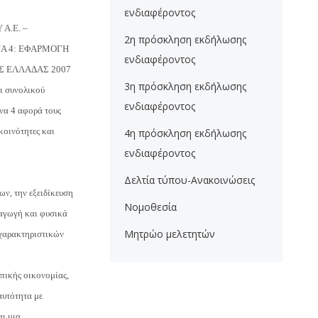
ενδιαφέροντος
 Α.Ε. –
2η πρόσκληση εκδήλωσης
ΟΝΑ 4: ΕΦΑΡΜΟΓΗ
ενδιαφέροντος
Σ ΕΛΛΑΔΑΣ 2007
3η πρόσκληση εκδήλωσης
ι συνολικού
ενδιαφέροντος
να 4 αφορά τους
κοινότητες και
4η πρόσκληση εκδήλωσης
ενδιαφέροντος
Δελτία τύπου-Ανακοινώσεις
ων, την εξειδίκευση
Νομοθεσία
ραγωγή και φυσικά
Μητρώο μελετητών
 χαρακτηριστικών
πικής οικονομίας,
αυτότητα με
ι μια