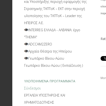
και Υποστήριξης περιοχή εφαρμογής της
ολο
Στρατηγικής ΤΑΠΤοΚ – ΕΚΤ στην περιοχή
παρα
υλοποίησης του ΤΑΠΤοΚ – Leader της
ΗΠΕΙΡΟΣ Α.Ε.
INTERREG ΕΛΛΑΔΑ - ΑΛΒΑΝΙΑ: έργο
"THEMA"
Rat
ADCCAM2ZERO
Αρχαία Θέατρα της Ηπείρου
Γεωπάρκο Βίκου-Αώου
Γεωπάρκο Βίκου-Αώου ( Εκπαίδευση )
More
ΥΛΟΠΟΙΗΜΕΝΑ ΠΡΟΓΡΑΜΜΑΤΑ
Σύνδεσμοι
ΕΡΓΑΛΕΙΑ ΥΠΟΣΤΗΡΙΞΗΣ ΚΑΙ
ΧΡΗΜΑΤΟΔΟΤΗΣΗΣ