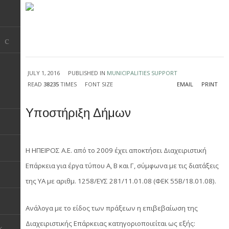
JULY 1, 2016
PUBLISHED IN
MUNICIPALITIES SUPPORT
READ
38235
TIMES
FONT SIZE
EMAIL
PRINT
Υποστήριξη Δήμων
Η ΗΠΕΙΡΟΣ Α.Ε. από το 2009 έχει αποκτήσει Διαχειριστική
Επάρκεια για έργα τύπου Α, Β και Γ, σύμφωνα με τις διατάξεις
της ΥΑ με αριθμ. 1258/ΕΥΣ 281/11.01.08 (ΦΕΚ 55Β/18.01.08).
Ανάλογα με το είδος των πράξεων η επιβεβαίωση της
Διαχειριστικής Επάρκειας κατηγοριοποιείται ως εξής:
k