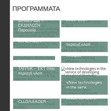
ΠΡΟΓΡΑΜΜΑΤΑ
LEADER ΣΣ ΚΑΠ
2023-2027
ΔΙΗΜΕΡΙΔΑ –
ΕΚΔΗΛΩΣΗ
Παρουσία…
Σχεδίαζουμε μαζί το
ΤΑΠΤοΚ – ΕΚΤ στην
νέο LEADER…
περιοχή υλοπ…
Γεωπάρκο Βίκου-
Αρχαία Θέατρα της
Αώου
Ηπείρου
ΤΑΠΤοΚ – ΕΚΤ στην
περιοχή υλοπ…
«New technologies
in the servi…
Τοπικό Πρόγραμμα
Τοπικό Πρόγραμμα
(CLLD LEADER)…
CLLD/LEADER -…