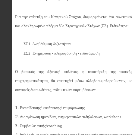
Για την επίτευξη του Κεντρικού Στόχου, διαμορφώνεται ένα συνεκτικό
και ολοκληρωμένο πλέγμα δύο Στρατηγικών Στόχων (ΣΣ). Ειδικότερα:
ΣΣ1: Αναβάθμιση δεξιοτήτων
ΣΣ2: Ενημέρωση - πληροφόρηση - ενδυνάμωση
Ο βασικός της άξονας/ πυλώνας, η υποστήριξη της τοπικής
επιχειρηματικότητας, θα επιτευχθεί μέσω αλληλοσυμπληρούμενων, με
συναφείς διασυνδέσεις, ενδεικτικών παρεμβάσεων:
Εκπαίδευσης/ κατάρτισης/ επιμόρφωσης
Διοργάνωση ημερίδων, ενημερωτικών εκδηλώσεων, workshops
Συμβουλευτικής/coaching
Infodesk, γραφείο ενημέρωσης αγροδιατροφικής επιχειρηματικότητας