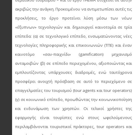
θεματικού τουρισμού – και το έργο ΤΗΕΜΑ στοχεύει σε αυτήν
ακριβώς την ανάγκη. Προκειμένου να αντιμετωπίσει αυτές τις
προκλήσεις, το έργο προτείνει λύση μέσω των νέων
«έξυπνων» τεχνολογιών και δημιουργεί καινοτομία σε τρία
επίπεδα: (α) σε τεχνολογικό επίπεδο, ενσωματώνοντας νέες
τεχνολογίες πληροφορικής και επικοινωνιών (ΤΠΕ) και έναν
καινοτόμο «σαν-παιχνίδι» (gamification) μηχανισμό
ανταμοιβών (β) σε επίπεδο περιεχομένου, αξιοποιώντας και
εμπλουτίζοντας υπάρχουσες διαδρομές, ενώ ταυτόχρονα
προσφέρει ανοιχτή πρόσβαση σε αυτό το περιεχόμενο σε
επαγγελματίες του τουρισμού (tour agents και tour operators)
(γ) σε κοινωνικό επίπεδο, προωθώντας την κοινωνικοποίηση
και ενδυνάμωση των χρηστών. Οι τελικοί χρήστες της
εφαρμογής είναι τουρίστες ενώ στους ωφελούμενους
περιλαμβάνονται τουριστικοί πράκτορες, tour operators και