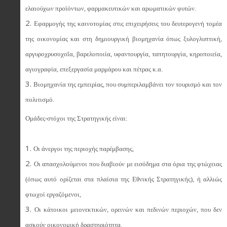
ελαιούχων προϊόντων, φαρμακευτικών και αρωματικών φυτών.
Εφαρμογής της καινοτομίας στις επιχειρήσεις του δευτερογενή τομέα
της οικονομίας και στη δημιουργική βιομηχανία όπως ξυλογλυπτική,
αργυροχρυσοχοΐα, βαρελοποιία, υφαντουργία, ταπητουργία, κηροποιεία,
αγιογραφία, επεξεργασία μαρμάρου και πέτρας κ.α.
Βιομηχανία της εμπειρίας, που συμπεριλαμβάνει τον τουρισμό και τον
πολιτισμό.
Ομάδες-στόχοι της Στρατηγικής είναι:
Οι άνεργοι της περιοχής παρέμβασης,
Οι απασχολούμενοι που διαβιούν με εισόδημα στα όρια της φτώχειας
(όπως αυτό ορίζεται στα πλαίσια της Εθνικής Στρατηγικής), ή αλλιώς
φτωχοί εργαζόμενοι,
Οι κάτοικοι μειονεκτικών, ορεινών και πεδινών περιοχών, που δεν
ασκούν οικονομική δραστηριότητα.