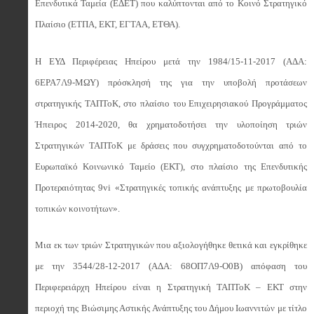
Επενδυτικά Ταμεία (ΕΔΕΤ) που καλύπτονται από το Κοινό Στρατηγικό
Πλαίσιο (ΕΤΠΑ, ΕΚΤ, ΕΓΤΑΑ, ΕΤΘΑ).
Η ΕΥΔ Περιφέρειας Ηπείρου μετά την 1984/15-11-2017 (ΑΔΑ:
6ΕΡΑ7Λ9-ΜΩΥ) πρόσκλησή της για την υποβολή προτάσεων
στρατηγικής ΤΑΠΤοΚ, στο πλαίσιο του Επιχειρησιακού Προγράμματος
Ήπειρος 2014-2020, θα χρηματοδοτήσει την υλοποίηση τριών
Στρατηγικών ΤΑΠΤοΚ με δράσεις που συγχρηματοδοτούνται από το
Ευρωπαϊκό Κοινωνικό Ταμείο (ΕΚΤ), στο πλαίσιο της Επενδυτικής
Προτεραιότητας 9vi «Στρατηγικές τοπικής ανάπτυξης με πρωτοβουλία
τοπικών κοινοτήτων».
Μια εκ των τριών Στρατηγικών που αξιολογήθηκε θετικά και εγκρίθηκε
με την 3544/28-12-2017 (ΑΔΑ: 68ΟΠ7Λ9-Ο0Β) απόφαση του
Περιφερειάρχη Ηπείρου είναι η Στρατηγική ΤΑΠΤοΚ – ΕΚΤ στην
περιοχή της Βιώσιμης Αστικής Ανάπτυξης του Δήμου Ιωαννιτών με τίτλο