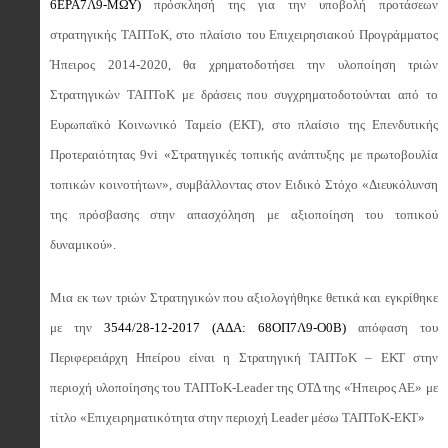
6ΕΡΑ7Λ9-ΜΩΥ)
πρόσκλησή της για την υποβολή προτάσεων
στρατηγικής ΤΑΠΤοΚ, στο πλαίσιο του Επιχειρησιακού Προγράμματος
Ήπειρος 2014-2020, θα χρηματοδοτήσει την υλοποίηση τριών
Στρατηγικών ΤΑΠΤοΚ με δράσεις που συγχρηματοδοτούνται από το
Ευρωπαϊκό Κοινωνικό Ταμείο (ΕΚΤ), στο πλαίσιο της Επενδυτικής
Προτεραιότητας 9vi «Στρατηγικές τοπικής ανάπτυξης με πρωτοβουλία
τοπικών κοινοτήτων», συμβάλλοντας στον Ειδικό Στόχο «Διευκόλυνση
της πρόσβασης στην απασχόληση με αξιοποίηση του τοπικού
δυναμικού».
Μια εκ των τριών Στρατηγικών που αξιολογήθηκε θετικά και εγκρίθηκε
με την
3544/28-12-2017 (ΑΔΑ: 68ΟΠ7Λ9-Ο0Β)
απόφαση του
Περιφερειάρχη Ηπείρου είναι η Στρατηγική ΤΑΠΤοΚ – ΕΚΤ στην
περιοχή υλοποίησης του ΤΑΠΤοΚ-Leader της ΟΤΔ της «Ήπειρος ΑΕ» με
τίτλο «Επιχειρηματικότητα στην περιοχή Leader μέσω ΤΑΠΤοΚ-ΕΚΤ»