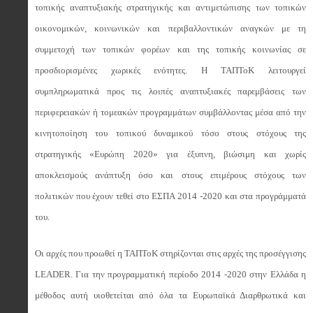
τοπικής αναπτυξιακής στρατηγικής και αντιμετώπισης των τοπικών
οικονομικών, κοινωνικών και περιβαλλοντικών αναγκών με τη
συμμετοχή των τοπικών φορέων και της τοπικής κοινωνίας σε
προσδιορισμένες χωρικές ενότητες. Η ΤΑΠΤοΚ λειτουργεί
συμπληρωματικά προς τις λοιπές αναπτυξιακές παρεμβάσεις των
περιφερειακών ή τομεακών προγραμμάτων συμβάλλοντας μέσα από την
κινητοποίηση του τοπικού δυναμικού τόσο στους στόχους της
στρατηγικής «Ευρώπη 2020» για έξυπνη, βιώσιμη και χωρίς
αποκλεισμούς ανάπτυξη όσο και στους επιμέρους στόχους των
πολιτικών που έχουν τεθεί στο ΕΣΠΑ 2014 -2020 και στα προγράμματά
του.
Οι αρχές που προωθεί η ΤΑΠΤοΚ στηρίζονται στις αρχές της προσέγγισης
LEADER. Για την προγραμματική περίοδο 2014 -2020 στην Ελλάδα η
μέθοδος αυτή υιοθετείται από όλα τα Ευρωπαϊκά Διαρθρωτικά και