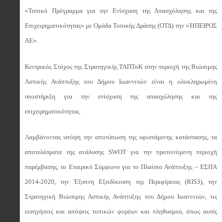
«Τοπικό Πρόγραμμα για την Ενίσχυση της Απασχόλησης και της
Επιχειρηματικότητας» με Ομάδα Τοπικής Δράσης (ΟΤΔ) την «ΉΠΕΙΡΟΣ
ΑΕ».
Κεντρικός Στόχος της Στρατηγικής ΤΑΠΤοΚ στην περιοχή της Βιώσιμης
Αστικής Ανάπτυξης του Δήμου Ιωαννιτών είναι η ολοκληρωμένη
υποστήριξη για την ενίσχυση της απασχόλησης και της
επιχειρηματικότητας.
Λαμβάνοντας υπόψη την αποτύπωση της υφιστάμενης κατάστασης, τα
αποτελέσματα της ανάλυσης SWOT για την προτεινόμενη περιοχή
παρέμβασης, το Εταιρικό Σύμφωνο για το Πλαίσιο Ανάπτυξης – ΕΣΠΑ
2014-2020, την Έξυπνη Εξειδίκευση της Περιφέρειας (RIS3), την
Στρατηγική Βιώσιμης Αστικής Ανάπτυξης του Δήμου Ιωαννιτών, τις
εισηγήσεις και απόψεις τοπικών φορέων και πληθυσμού, όπως αυτές