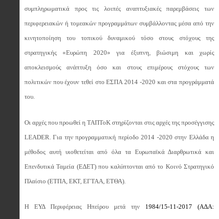
συμπληρωματικά προς τις λοιπές αναπτυξιακές παρεμβάσεις των
περιφερειακών ή τομεακών προγραμμάτων συμβάλλοντας μέσα από την
κινητοποίηση του τοπικού δυναμικού τόσο στους στόχους της
στρατηγικής «Ευρώπη 2020» για έξυπνη, βιώσιμη και χωρίς
αποκλεισμούς ανάπτυξη όσο και στους επιμέρους στόχους των
πολιτικών που έχουν τεθεί στο ΕΣΠΑ 2014 -2020 και στα προγράμματά
του.
Οι αρχές που προωθεί η ΤΑΠΤοΚ στηρίζονται στις αρχές της προσέγγισης
LEADER
. Για την προγραμματική περίοδο 2014 -2020 στην Ελλάδα η
μέθοδος αυτή υιοθετείται από όλα τα Ευρωπαϊκά Διαρθρωτικά και
Επενδυτικά Ταμεία (ΕΔΕΤ) που καλύπτονται από το Κοινό Στρατηγικό
Πλαίσιο (ΕΤΠΑ, ΕΚΤ, ΕΓΤΑΑ, ΕΤΘΑ).
Η ΕΥΔ Περιφέρειας Ηπείρου μετά την
1984/15-11-2017 (ΑΔΑ: