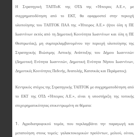
Η Στρατηγική ΤΑΠΤοΚ της ΟΤΔ της «Ήπειρος Α.Ε.», με
συγχρηματοδότηση από το ΕΚΤ, θα εφαρμοστεί στην περιοχή
υλοποίησης του ΤΑΠΤΟΚ ΠΑΑ της «Ήπειρος Α.Ε.» (ήτοι όλη η ΠΕ
Ιωαννίνων εκτός από τη Δημοτική Κοινότητα Ιωαννίνων και όλη η ΠΕ
Θεσπρωτίας), μη συμπεριλαμβανομένου την περιοχή υλοποίησης της
Στρατηγικής Βιώσιμης Αστικής Ανάπτυξης του Δήμου Ιωαννιτών
(Δημοτική Ενότητα Ιωαννιτών, Δημοτική Ενότητα Νήσου Ιωαννίνων,
Δημοτικές Κοινότητες Πεδινής, Ανατολής, Κατσικάς και Περάματος).
Κεντρικός στόχος της Στρατηγικής ΤΑΠΤΟΚ με συγχρηματοδότηση από
το ΕΚΤ της ΟΤΔ «Ήπειρος Α.Ε.», είναι η υποστήριξη της τοπικής
επιχειρηματικότητας επικεντρωμένη σε θέματα:
Αγροδιατροφικού τομέα, που περιλαμβάνει την παραγωγή και
μεταποίηση στους τομείς: γαλακτοκομικών προϊόντων, μελιού, οίνου,