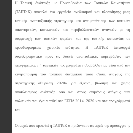
Η Τοπική Ανάπτυξη με Πρωτοβουλία των Τοπικών Κοινοτήτων
(ΤΑΠΤοΚ) αποτελεί ένα εργαλείο σχεδιασμού και υλοποίησης μιας
τοπικής αναπτυξιακής στρατηγικής και αντιμετώπισης των τοπικών
οικονομικών, κοινωνικών και περιβαλλοντικών αναγκών με τη
συμμετοχή των τοπικών φορέων και της τοπικής κοινωνίας σε
προσδιορισμένες χωρικές ενότητες. Η ΤΑΠΤοΚ λειτουργεί
συμπληρωματικά προς τις λοιπές αναπτυξιακές παρεμβάσεις των
περιφερειακών ή τομεακών προγραμμάτων συμβάλλοντας μέσα από την
κινητοποίηση του τοπικού δυναμικού τόσο στους στόχους της
στρατηγικής «Ευρώπη 2020» για έξυπνη, βιώσιμη και χωρίς
αποκλεισμούς ανάπτυξη όσο και στους επιμέρους στόχους των
πολιτικών που έχουν τεθεί στο ΕΣΠΑ 2014 -2020 και στα προγράμματά
του.
Οι αρχές που προωθεί η ΤΑΠΤοΚ στηρίζονται στις αρχές της προσέγγισης