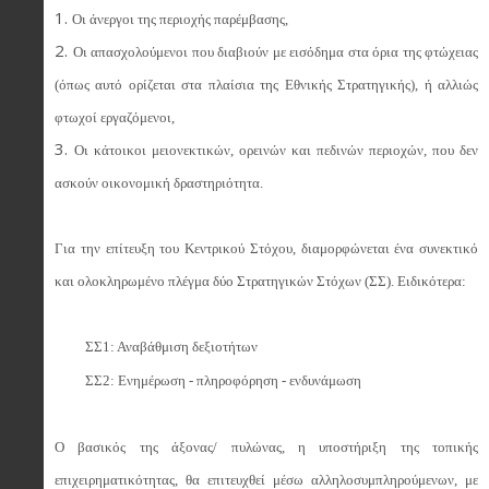
Οι άνεργοι της περιοχής παρέμβασης,
Οι απασχολούμενοι που διαβιούν με εισόδημα στα όρια της φτώχειας
(όπως αυτό ορίζεται στα πλαίσια της Εθνικής Στρατηγικής), ή αλλιώς
φτωχοί εργαζόμενοι,
Οι κάτοικοι μειονεκτικών, ορεινών και πεδινών περιοχών, που δεν
ασκούν οικονομική δραστηριότητα.
Για την επίτευξη του Κεντρικού Στόχου, διαμορφώνεται ένα συνεκτικό
και ολοκληρωμένο πλέγμα δύο Στρατηγικών Στόχων (ΣΣ). Ειδικότερα:
ΣΣ1: Αναβάθμιση δεξιοτήτων
ΣΣ2: Ενημέρωση - πληροφόρηση - ενδυνάμωση
Ο βασικός της άξονας/ πυλώνας, η υποστήριξη της τοπικής
επιχειρηματικότητας, θα επιτευχθεί μέσω αλληλοσυμπληρούμενων, με