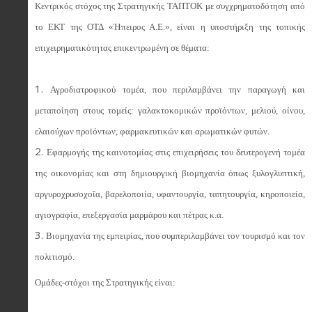
Κεντρικός στόχος της Στρατηγικής ΤΑΠΤΟΚ με συγχρηματοδότηση από
το ΕΚΤ της ΟΤΔ «Ήπειρος Α.Ε.», είναι η υποστήριξη της τοπικής
επιχειρηματικότητας επικεντρωμένη σε θέματα:
Αγροδιατροφικού τομέα, που περιλαμβάνει την παραγωγή και
μεταποίηση στους τομείς: γαλακτοκομικών προϊόντων, μελιού, οίνου,
ελαιούχων προϊόντων, φαρμακευτικών και αρωματικών φυτών.
Εφαρμογής της καινοτομίας στις επιχειρήσεις του δευτερογενή τομέα
της οικονομίας και στη δημιουργική βιομηχανία όπως ξυλογλυπτική,
αργυροχρυσοχοΐα, βαρελοποιία, υφαντουργία, ταπητουργία, κηροποιεία,
αγιογραφία, επεξεργασία μαρμάρου και πέτρας κ.α.
Βιομηχανία της εμπειρίας, που συμπεριλαμβάνει τον τουρισμό και τον
πολιτισμό.
Ομάδες-στόχοι της Στρατηγικής είναι: