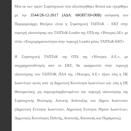
Μια εκ των τριών Στρατηγικών που αξιολογήθηκε θετικά και εγκρίθηκε
με την
3544/28-12-2017 (ΑΔΑ: 68ΟΠ7Λ9-Ο0Β)
απόφαση του
Περιφερειάρχη Ηπείρου είναι η Στρατηγική ΤΑΠΤοΚ – ΕΚΤ στην
περιοχή υλοποίησης του ΤΑΠΤοΚ-Leader της ΟΤΔ της «Ήπειρος ΑΕ» με
τίτλο «Επιχειρηματικότητα στην περιοχή Leader μέσω ΤΑΠΤοΚ-ΕΚΤ»
Η Στρατηγική ΤΑΠΤοΚ της ΟΤΔ της «Ήπειρος Α.Ε.», με
συγχρηματοδότηση από το ΕΚΤ, θα εφαρμοστεί στην περιοχή
υλοποίησης του ΤΑΠΤΟΚ ΠΑΑ της «Ήπειρος Α.Ε.» (ήτοι όλη η ΠΕ
Ιωαννίνων εκτός από τη Δημοτική Κοινότητα Ιωαννίνων και όλη η ΠΕ
Θεσπρωτίας), μη συμπεριλαμβανομένου την περιοχή υλοποίησης της
Στρατηγικής Βιώσιμης Αστικής Ανάπτυξης του Δήμου Ιωαννιτών
(Δημοτική Ενότητα Ιωαννιτών, Δημοτική Ενότητα Νήσου Ιωαννίνων,
Δημοτικές Κοινότητες Πεδινής, Ανατολής, Κατσικάς και Περάματος).