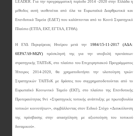
LEADER
. Για την προγραμματική περίοδο 2014 -2020 στην Ελλάδα η
μέθοδος αυτή υιοθετείται από όλα τα Ευρωπαϊκά Διαρθρωτικά και
Επενδυτικά Ταμεία (ΕΔΕΤ) που καλύπτονται από το Κοινό Στρατηγικό
Πλαίσιο (ΕΤΠΑ, ΕΚΤ, ΕΓΤΑΑ, ΕΤΘΑ).
Η ΕΥΔ Περιφέρειας Ηπείρου μετά την
1984/15-11-2017 (ΑΔΑ:
6ΕΡΑ7Λ9-ΜΩΥ)
πρόσκλησή της για την υποβολή προτάσεων
στρατηγικής ΤΑΠΤοΚ, στο πλαίσιο του Επιχειρησιακού Προγράμματος
Ήπειρος 2014-2020, θα χρηματοδοτήσει την υλοποίηση τριών
Στρατηγικών ΤΑΠΤοΚ με δράσεις που συγχρηματοδοτούνται από το
Ευρωπαϊκό Κοινωνικό Ταμείο (ΕΚΤ), στο πλαίσιο της Επενδυτικής
Προτεραιότητας 9vi «Στρατηγικές τοπικής ανάπτυξης με πρωτοβουλία
τοπικών κοινοτήτων», συμβάλλοντας στον Ειδικό Στόχο «Διευκόλυνση
της πρόσβασης στην απασχόληση με αξιοποίηση του τοπικού
δυναμικού».